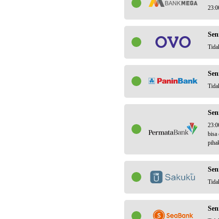
23:0
Sen
Tida
Sen
Tida
Sen
23:0
bisa 
piha
Sen
Tida
Sen