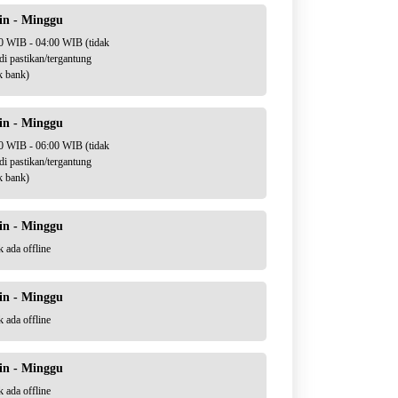
in - Minggu
0 WIB - 04:00 WIB (tidak
di pastikan/tergantung
k bank)
in - Minggu
0 WIB - 06:00 WIB (tidak
di pastikan/tergantung
k bank)
in - Minggu
k ada offline
in - Minggu
k ada offline
in - Minggu
k ada offline