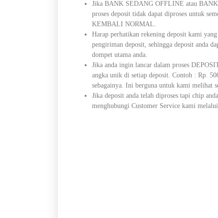
Jika BANK SEDANG OFFLINE atau BA
proses deposit tidak dapat diproses untuk s
KEMBALI NORMAL.
Harap perhatikan rekening deposit kami yang
pengiriman deposit, sehingga deposit anda da
dompet utama anda.
Jika anda ingin lancar dalam proses DEPOSI
angka unik di setiap deposit. Contoh : Rp. 5
sebagainya. Ini berguna untuk kami melihat se
Jika deposit anda telah diproses tapi chip an
menghubungi Customer Service kami melal