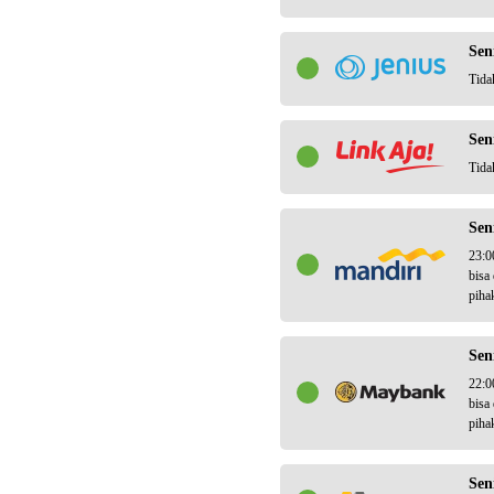
Sen
Tida
Sen
Tida
Sen
23:0
bisa 
piha
Sen
22:0
bisa 
piha
Sen