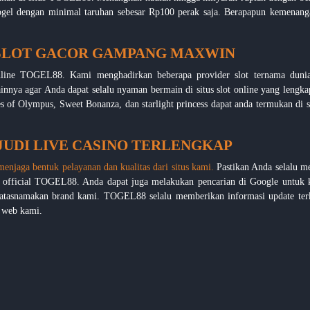
gel dengan minimal taruhan sebesar Rp100 perak saja. Berapapun kemenan
 SLOT GACOR GAMPANG MAXWIN
 online TOGEL88. Kami menghadirkan beberapa provider slot ternama dunia
innya agar Anda dapat selalu nyaman bermain di situs slot online yang lengkap
of Olympus, Sweet Bonanza, dan starlight princess dapat anda termukan di si
 JUDI LIVE CASINO TERLENGKAP
menjaga bentuk pelayanan dan kualitas dari situs kami.
Pastikan Anda selalu m
 official TOGEL88. Anda dapat juga melakukan pencarian di Google untuk
atasnamakan brand kami. TOGEL88 selalu memberikan informasi update terk
s web kami.